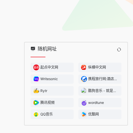
随机网址
起点中文网
纵横中文网
Writesonic
携程旅行网:酒店预订,机票预订查询,旅游度假,商旅管理
Rytr
酷狗音乐 - 就是歌多！小说相声也很多！
腾讯视频
wordtune
QQ音乐
优酷网