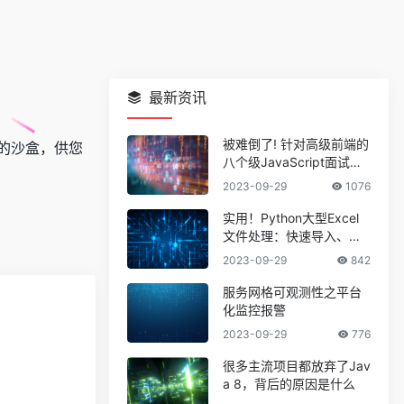
最新资讯
被难倒了! 针对高级前端的
动的沙盒，供您
八个级JavaScript面试问
题
2023-09-29
1076
实用！Python大型Excel
文件处理：快速导入、导
出与批量处理
2023-09-29
842
服务网格可观测性之平台
化监控报警
2023-09-29
776
很多主流项目都放弃了Jav
a 8，背后的原因是什么