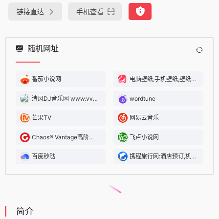
链接直达
手机查看
随机网址
番茄小说网
电脑壁纸,手机壁纸,壁纸图片大全,高清壁纸下载-亿图全景图库
清风DJ音乐网 www.vvvdj.com 好音质更动人 DJ舞曲 车载DJ
wordtune
芒果TV
网易云音乐
Chaos® Vantage高阶应用
飞卢小说网
百度秒哒
携程旅行网:酒店预订,机票预订查询,旅游度假,商旅管理
简介